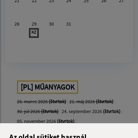
21
22
23
24
25
26
27
28
29
30
31
KZ
[PL] MŰANYAGOK
26. marec 2026
(štvrtok)
|
21. máj 2026
(štvrtok)
|
30. júl 2026
(štvrtok)
|
24. september 2026
(štvrtok)
|
05. november 2026
(štvrtok)
|
Az oldal sütiket használ