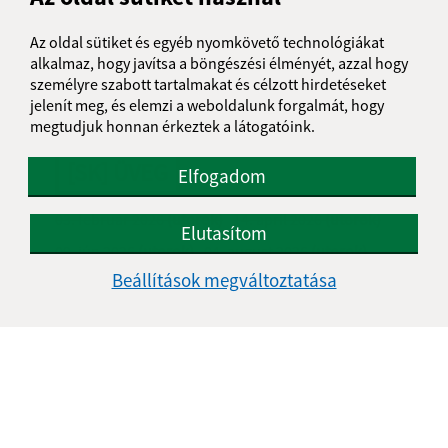
[PA] PAPÍR
Az oldal sütiket és egyéb nyomkövető technológiákat
alkalmaz, hogy javítsa a böngészési élményét, azzal hogy
02. apríl 2026
(štvrtok)
|
16. jún 2026
(utorok)
|
személyre szabott tartalmakat és célzott hirdetéseket
01. október 2026
(štvrtok)
|
10. november 2026
(utorok)
|
jelenít meg, és elemzi a weboldalunk forgalmát, hogy
megtudjuk honnan érkeztek a látogatóink.
[SK] ÜVEG
Elfogadom
03. február 2026
(utorok)
|
14. apríl 2026
(utorok)
|
Elutasítom
09. jún 2026
(utorok)
|
04. august 2026
(utorok)
|
Beállítások megváltoztatása
13. október 2026
(utorok)
|
08. december 2026
(utorok)
|
[KZ] TELEPÜLÉSI HULLADÉK
10. február 2026
(utorok)
|
24. február 2026
(utorok)
|
10. marec 2026
(utorok)
|
24. marec 2026
(utorok)
|