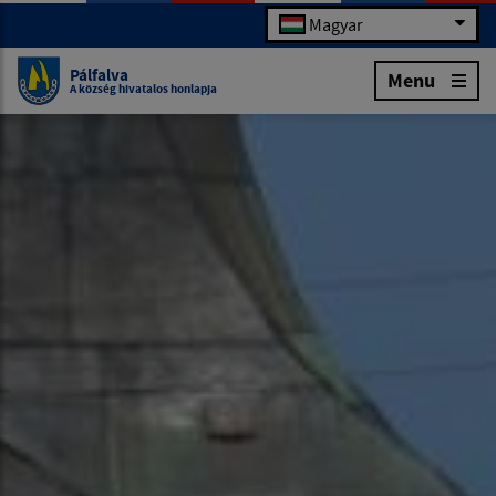
Magyar
Pálfalva
Menu
A község hivatalos honlapja