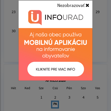
Nezobrazovať
23
24
25
26
27
28
29
KZ
PL
30
31
ÁPRILIS 2026
Hét
Ked
Sze
Csü
Pén
Szo
Vas
1
2
3
4
5
PA