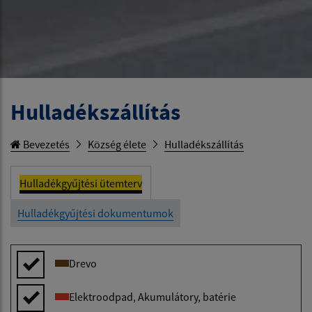
Hulladékszállítás
Bevezetés
Község élete
Hulladékszállítás
Hulladékgyűjtési ütemterv
Hulladékgyűjtési dokumentumok
Drevo
Elektroodpad, Akumulátory, batérie