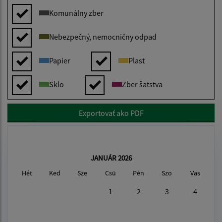
Komunálny zber
Nebezpečný, nemocničny odpad
Papier
Plast
Sklo
Zber šatstva
Exportovať ako PDF
JANUÁR 2026
Hét
Ked
Sze
Csü
Pén
Szo
Vas
1
2
3
4