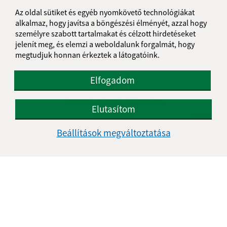
Az oldal sütiket és egyéb nyomkövető technológiákat
alkalmaz, hogy javítsa a böngészési élményét, azzal hogy
személyre szabott tartalmakat és célzott hirdetéseket
jelenít meg, és elemzi a weboldalunk forgalmát, hogy
megtudjuk honnan érkeztek a látogatóink.
Elfogadom
Az oldalról:
Hozzáférhetőségi nyilatkozat
Elutasítom
Szerzői jog
Személyes adatok védelme
Beállítások megváltoztatása
Navigáció:
Nyomtatás
Honlap térkép
Sütik
Gyors linkek:
Aktualitások