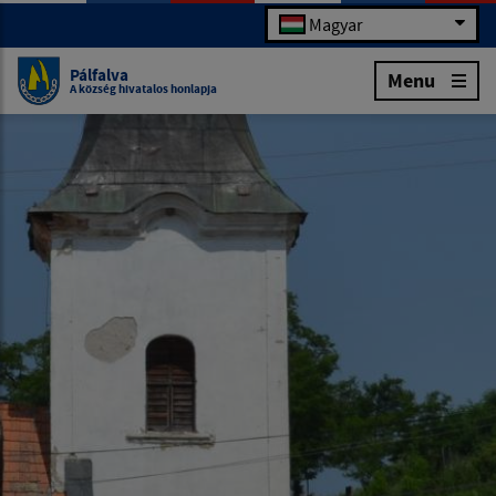
Magyar
Pálfalva
Menu
A község hivatalos honlapja