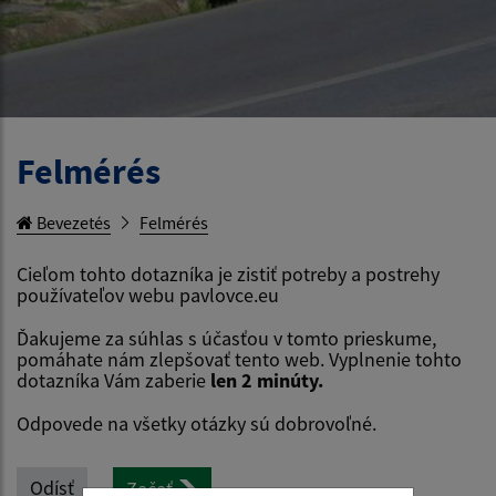
Felmérés
Bevezetés
Felmérés
Cieľom tohto dotazníka je zistiť potreby a postrehy
používateľov webu pavlovce.eu
Ďakujeme za súhlas s účasťou v tomto prieskume,
pomáhate nám zlepšovať tento web. Vyplnenie tohto
dotazníka Vám zaberie
len 2 minúty.
Odpovede na všetky otázky sú dobrovoľné.
Odísť
Začať