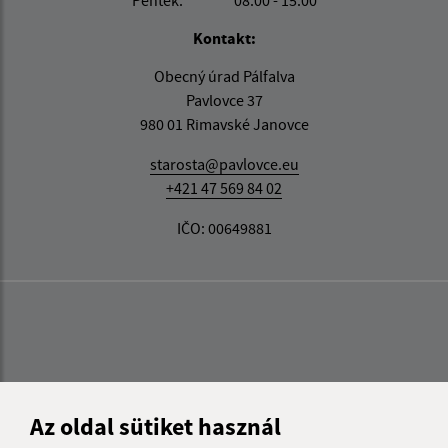
Péntek:
08:00 - 15:00
Kontakt:
Obecný úrad Pálfalva
Pavlovce 37
980 01 Rimavské Janovce
starosta@pavlovce.eu
+421 47 569 84 02
IČO: 00649881
Az oldal sütiket használ