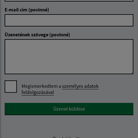
E-mail cím (povinné)
Üzenetének szövege (povinné)
Megismerkedtem a
személyes adatok
feldolgozásával
Google reCaptcha Response
Üzenet küldése