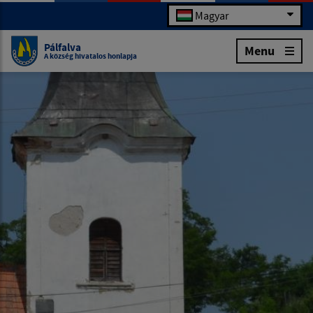
Magyar
Pálfalva
Menu
A község hivatalos honlapja