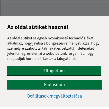
Az oldal sütiket használ
Az oldal sütiket és egyéb nyomkövető technológiákat
alkalmaz, hogy javítsa a böngészési élményét, azzal hogy
személyre szabott tartalmakat és célzott hirdetéseket
jelenít meg, és elemzi a weboldalunk forgalmát, hogy
megtudjuk honnan érkeztek a látogatóink.
Elfogadom
Az oldalról:
Elutasítom
Hozzáférhetőségi nyilatkozat
Szerzői jog
Beállítások megváltoztatása
Személyes adatok védelme