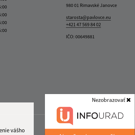
980 01 Rimavské Janovce
5:00
5:00
starosta@pavlovce.eu
5:00
+421 47 569 84 02
5:00
IČO: 00649881
Nezobrazovať
enie vášho