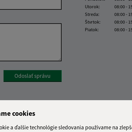
Utorok:
08:00 - 1
Streda:
08:00 - 1
Štvrtok:
08:00 - 1
Piatok:
08:00 - 1
Google reCaptcha Response
Odoslať správu
ame cookies
okie a ďalšie technológie sledovania používame na zlepš