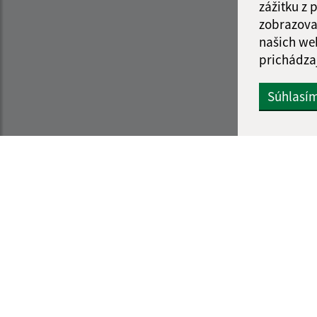
zážitku z
zobrazova
našich we
prichádza
Súhlasí
Informácie o stránke:
Navigácia:
Vyhlásenie o prístupnosti
Vytlačiť aktuálnu strá
Autorské práva
Mapa stránok
Ochrana osobných údajov
Cookies