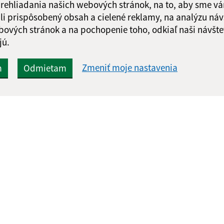
 prehliadania našich webových stránok, na to, aby sme v
li prispôsobený obsah a cielené reklamy, na analýzu náv
bových stránok a na pochopenie toho, odkiaľ naši návšte
jú.
Zmeniť moje nastavenia
m
Odmietam
Rýchle odkazy:
Aktualiz
nku
Aktuality
30.07.2026 
História
RSS
Fotogaléria
Kontakty