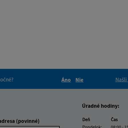
itočné?
Našli
Áno
Nie
Boli tieto informácie pre 
Boli tieto informáci
Úradné hodiny:
Deň
Čas
adresa (povinné)
Pondelok:
08:00 - 1