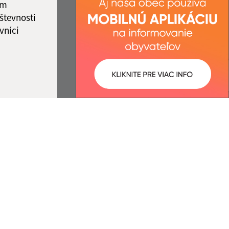
ám
števnosti
vníci
ované:
Správca obsahu:
13:19 hod.
Správca obsahu je Obec Pavlovce.
Vytvorené v súlade s
Jednotným
dizajn manuálom elektronických
služieb.