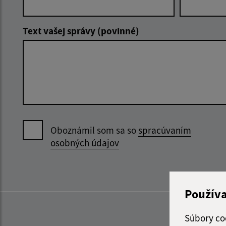
Text vašej správy (povinné)
Oboznámil som sa so
spracúvaním
osobných údajov
Použív
Súbory co