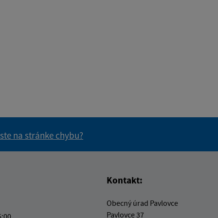
 ste na stránke chybu?
vás užitočné?
e pre vás užitočné?
Kontakt:
Obecný úrad Pavlovce
Pavlovce 37
5:00