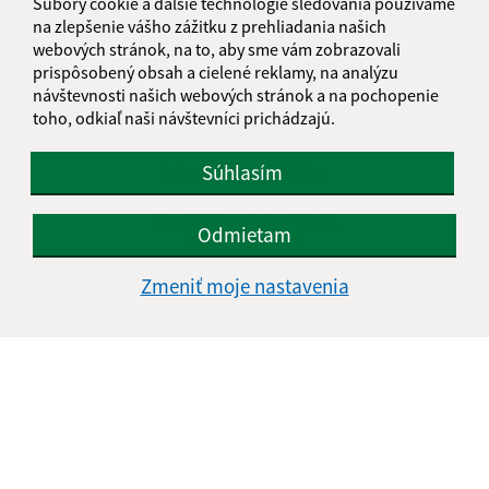
Súbory cookie a ďalšie technológie sledovania používame
na zlepšenie vášho zážitku z prehliadania našich
webových stránok, na to, aby sme vám zobrazovali
prispôsobený obsah a cielené reklamy, na analýzu
návštevnosti našich webových stránok a na pochopenie
toho, odkiaľ naši návštevníci prichádzajú.
Súhlasím
Informácie o stránke:
Vyhlásenie o prístupnosti
Odmietam
Autorské práva
Ochrana osobných údajov
Zmeniť moje nastavenia
Navigácia:
Vytlačiť aktuálnu stránku
Mapa stránok
Cookies
Rýchle odkazy:
Aktuality