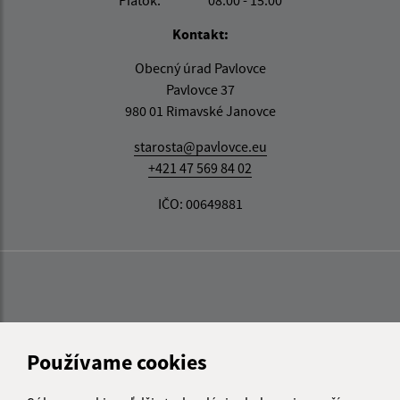
Piatok:
08:00 - 15:00
Kontakt:
Obecný úrad Pavlovce
Pavlovce 37
980 01 Rimavské Janovce
starosta@pavlovce.eu
+421 47 569 84 02
IČO: 00649881
Používame cookies