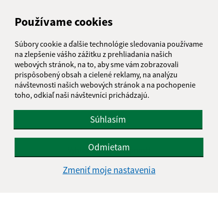
Používame cookies
Súbory cookie a ďalšie technológie sledovania používame
na zlepšenie vášho zážitku z prehliadania našich
webových stránok, na to, aby sme vám zobrazovali
prispôsobený obsah a cielené reklamy, na analýzu
návštevnosti našich webových stránok a na pochopenie
toho, odkiaľ naši návštevníci prichádzajú.
Súhlasím
Informácie o stránke:
Odmietam
Vyhlásenie o prístupnosti
Autorské práva
Zmeniť moje nastavenia
Ochrana osobných údajov
Navigácia:
Vytlačiť aktuálnu stránku