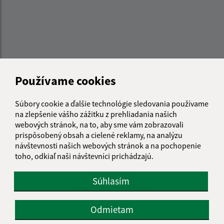
Používame cookies
Súbory cookie a ďalšie technológie sledovania používame
na zlepšenie vášho zážitku z prehliadania našich
webových stránok, na to, aby sme vám zobrazovali
prispôsobený obsah a cielené reklamy, na analýzu
Informácie o stránke:
návštevnosti našich webových stránok a na pochopenie
toho, odkiaľ naši návštevníci prichádzajú.
Vyhlásenie o prístupnosti
Autorské práva
Súhlasím
Ochrana osobných údajov
Navigácia:
Odmietam