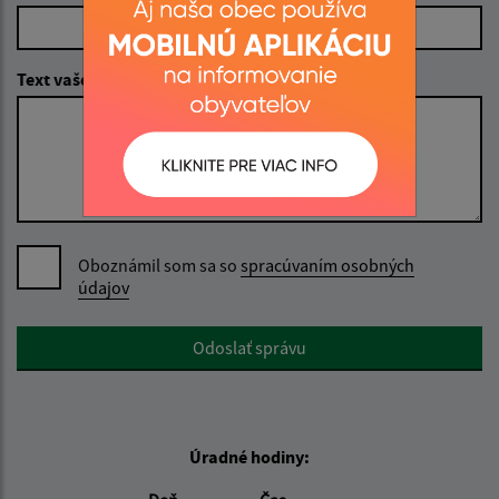
Text vašej správy (povinné)
Oboznámil som sa so
spracúvaním osobných
údajov
Google reCaptcha Response
Odoslať správu
Úradné hodiny: