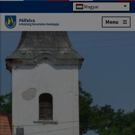
Magyar
Pálfalva
Menu
A község hivatalos honlapja