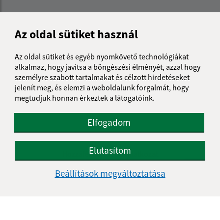
Az oldal sütiket használ
Az oldal sütiket és egyéb nyomkövető technológiákat
alkalmaz, hogy javítsa a böngészési élményét, azzal hogy
személyre szabott tartalmakat és célzott hirdetéseket
jelenít meg, és elemzi a weboldalunk forgalmát, hogy
megtudjuk honnan érkeztek a látogatóink.
Elfogadom
Az oldalról:
Elutasítom
Hozzáférhetőségi nyilatkozat
Szerzői jog
Beállítások megváltoztatása
Személyes adatok védelme
Navigáció:
Nyomtatás