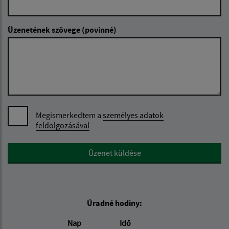
Üzenetének szövege (povinné)
Megismerkedtem a
személyes adatok
feldolgozásával
Google reCaptcha Response
Üzenet küldése
Úradné hodiny:
Nap
Idő